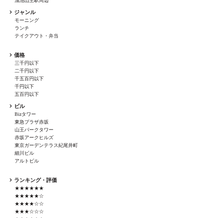
溜池山王駅周辺
ジャンル
モーニング
ランチ
テイクアウト・弁当
価格
三千円以下
二千円以下
千五百円以下
千円以下
五百円以下
ビル
Bizタワー
東急プラザ赤坂
山王パークタワー
赤坂アークヒルズ
東京ガーデンテラス紀尾井町
細川ビル
アルトビル
ランキング・評価
★★★★★★
★★★★★☆
★★★★☆☆
★★★☆☆☆