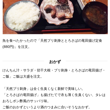
魚を食べたかったので「天然ブリ刺身ととろさばの竜田揚げ定食
(880円)」を注文。
おかず
けんちん汁・サラダ・切干大根・ブリ刺身・とろさばの竜田揚げ・
ご飯」ご飯は大盛を注文。
「天然ブリ刺身」は全く生臭くなく新鮮で美味しい。
「とろさばの竜田揚げ」も揚げたてで衣も薄く生臭くない、タレは
おろしポン酢風のサッパリ味。
ご飯のおかずというより酒のつまみに合いそうなおかず。