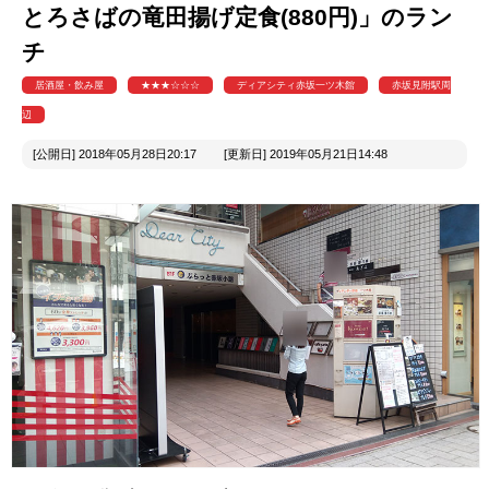
とろさばの竜田揚げ定食(880円)」のラン
チ
居酒屋・飲み屋
★★★☆☆☆
ディアシティ赤坂一ツ木館
赤坂見附駅周
辺
[公開日] 2018年05月28日20:17 [更新日] 2019年05月21日14:48