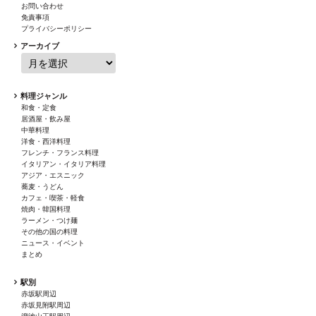
お問い合わせ
免責事項
プライバシーポリシー
アーカイブ
料理ジャンル
和食・定食
居酒屋・飲み屋
中華料理
洋食・西洋料理
フレンチ・フランス料理
イタリアン・イタリア料理
アジア・エスニック
蕎麦・うどん
カフェ・喫茶・軽食
焼肉・韓国料理
ラーメン・つけ麺
その他の国の料理
ニュース・イベント
まとめ
駅別
赤坂駅周辺
赤坂見附駅周辺