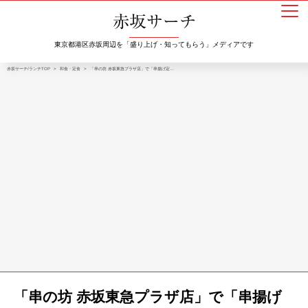
東京都港区赤坂周辺を「盛り上げ・知ってもらう」メディアです
赤坂サーチ/ランチTOP
>
和食・定食
>
「串の坊 赤坂東急プラザ店」で「串揚げ定…
「串の坊 赤坂東急プラザ店」で「串揚げ