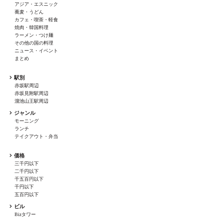
アジア・エスニック
蕎麦・うどん
カフェ・喫茶・軽食
焼肉・韓国料理
ラーメン・つけ麺
その他の国の料理
ニュース・イベント
まとめ
駅別
赤坂駅周辺
赤坂見附駅周辺
溜池山王駅周辺
ジャンル
モーニング
ランチ
テイクアウト・弁当
価格
三千円以下
二千円以下
千五百円以下
千円以下
五百円以下
ビル
Bizタワー