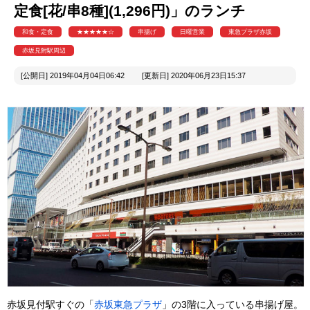
定食[花/串8種](1,296円)」のランチ
和食・定食
★★★★★☆
串揚げ
日曜営業
東急プラザ赤坂
赤坂見附駅周辺
[公開日] 2019年04月04日06:42 [更新日] 2020年06月23日15:37
赤坂見付駅すぐの「
赤坂東急プラザ
」の3階に入っている串揚げ屋。