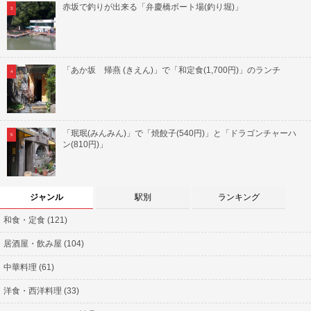
赤坂で釣りが出来る「弁慶橋ボート場(釣り堀)」
「あか坂 帰燕 (きえん)」で「和定食(1,700円)」のランチ
「珉珉(みんみん)」で「焼餃子(540円)」と「ドラゴンチャーハ
ン(810円)」
ジャンル
駅別
ランキング
和食・定食 (121)
居酒屋・飲み屋 (104)
中華料理 (61)
洋食・西洋料理 (33)